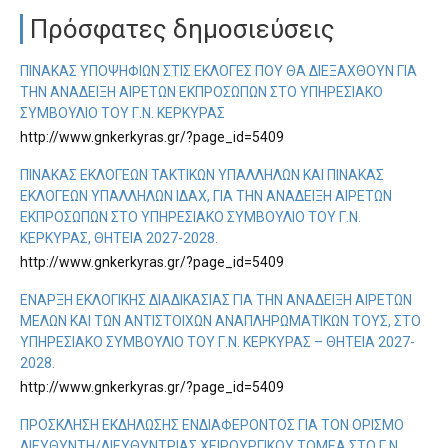
Πρόσφατες δημοσιεύσεις
ΠΊΝΑΚΑΣ ΥΠΟΨΗΦΊΩΝ ΣΤΙΣ ΕΚΛΟΓΈΣ ΠΟΥ ΘΑ ΔΙΕΞΑΧΘΟΎΝ ΓΙΑ
ΤΗΝ ΑΝΆΔΕΙΞΗ ΑΙΡΕΤΏΝ ΕΚΠΡΟΣΏΠΩΝ ΣΤΟ ΥΠΗΡΕΣΙΑΚΌ
ΣΥΜΒΟΎΛΙΟ ΤΟΥ Γ.Ν. ΚΈΡΚΥΡΑΣ
http://www.gnkerkyras.gr/?page_id=5409
ΠΊΝΑΚΑΣ ΕΚΛΟΓΈΩΝ ΤΑΚΤΙΚΏΝ ΥΠΑΛΛΉΛΩΝ ΚΑΙ ΠΊΝΑΚΑΣ
ΕΚΛΟΓΈΩΝ ΥΠΑΛΛΉΛΩΝ ΙΔΑΧ, ΓΙΑ ΤΗΝ ΑΝΆΔΕΙΞΗ ΑΙΡΕΤΏΝ
ΕΚΠΡΟΣΏΠΩΝ ΣΤΟ ΥΠΗΡΕΣΙΑΚΌ ΣΥΜΒΟΎΛΙΟ ΤΟΥ Γ.Ν.
ΚΈΡΚΥΡΑΣ, ΘΗΤΕΊΑ 2027-2028.
http://www.gnkerkyras.gr/?page_id=5409
ΈΝΑΡΞΗ ΕΚΛΟΓΙΚΉΣ ΔΙΑΔΙΚΑΣΊΑΣ ΓΙΑ ΤΗΝ ΑΝΆΔΕΙΞΗ ΑΙΡΕΤΏΝ
ΜΕΛΏΝ ΚΑΙ ΤΩΝ ΑΝΤΊΣΤΟΙΧΩΝ ΑΝΑΠΛΗΡΩΜΑΤΙΚΏΝ ΤΟΥΣ, ΣΤΟ
ΥΠΗΡΕΣΙΑΚΌ ΣΥΜΒΟΎΛΙΟ ΤΟΥ Γ.Ν. ΚΈΡΚΥΡΑΣ – ΘΗΤΕΙΑ 2027-
2028.
http://www.gnkerkyras.gr/?page_id=5409
ΠΡΌΣΚΛΗΣΗ ΕΚΔΉΛΩΣΗΣ ΕΝΔΙΑΦΈΡΟΝΤΟΣ ΓΙΑ ΤΟΝ ΟΡΙΣΜΌ
ΔΙΕΥΘΥΝΤΉ/ΔΙΕΥΘΎΝΤΡΙΑΣ ΧΕΙΡΟΥΡΓΙΚΟΎ ΤΟΜΈΑ ΣΤΟ Γ.Ν.