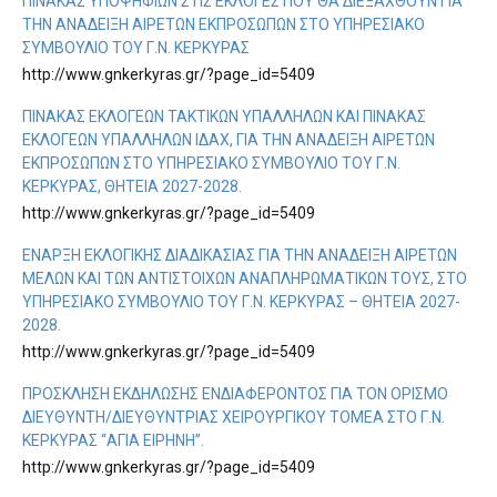
ΠΊΝΑΚΑΣ ΥΠΟΨΗΦΊΩΝ ΣΤΙΣ ΕΚΛΟΓΈΣ ΠΟΥ ΘΑ ΔΙΕΞΑΧΘΟΎΝ ΓΙΑ
ΤΗΝ ΑΝΆΔΕΙΞΗ ΑΙΡΕΤΏΝ ΕΚΠΡΟΣΏΠΩΝ ΣΤΟ ΥΠΗΡΕΣΙΑΚΌ
ΣΥΜΒΟΎΛΙΟ ΤΟΥ Γ.Ν. ΚΈΡΚΥΡΑΣ
http://www.gnkerkyras.gr/?page_id=5409
ΠΊΝΑΚΑΣ ΕΚΛΟΓΈΩΝ ΤΑΚΤΙΚΏΝ ΥΠΑΛΛΉΛΩΝ ΚΑΙ ΠΊΝΑΚΑΣ
ΕΚΛΟΓΈΩΝ ΥΠΑΛΛΉΛΩΝ ΙΔΑΧ, ΓΙΑ ΤΗΝ ΑΝΆΔΕΙΞΗ ΑΙΡΕΤΏΝ
ΕΚΠΡΟΣΏΠΩΝ ΣΤΟ ΥΠΗΡΕΣΙΑΚΌ ΣΥΜΒΟΎΛΙΟ ΤΟΥ Γ.Ν.
ΚΈΡΚΥΡΑΣ, ΘΗΤΕΊΑ 2027-2028.
http://www.gnkerkyras.gr/?page_id=5409
ΈΝΑΡΞΗ ΕΚΛΟΓΙΚΉΣ ΔΙΑΔΙΚΑΣΊΑΣ ΓΙΑ ΤΗΝ ΑΝΆΔΕΙΞΗ ΑΙΡΕΤΏΝ
ΜΕΛΏΝ ΚΑΙ ΤΩΝ ΑΝΤΊΣΤΟΙΧΩΝ ΑΝΑΠΛΗΡΩΜΑΤΙΚΏΝ ΤΟΥΣ, ΣΤΟ
ΥΠΗΡΕΣΙΑΚΌ ΣΥΜΒΟΎΛΙΟ ΤΟΥ Γ.Ν. ΚΈΡΚΥΡΑΣ – ΘΗΤΕΙΑ 2027-
2028.
http://www.gnkerkyras.gr/?page_id=5409
ΠΡΌΣΚΛΗΣΗ ΕΚΔΉΛΩΣΗΣ ΕΝΔΙΑΦΈΡΟΝΤΟΣ ΓΙΑ ΤΟΝ ΟΡΙΣΜΌ
ΔΙΕΥΘΥΝΤΉ/ΔΙΕΥΘΎΝΤΡΙΑΣ ΧΕΙΡΟΥΡΓΙΚΟΎ ΤΟΜΈΑ ΣΤΟ Γ.Ν.
ΚΈΡΚΥΡΑΣ “ΑΓΙΑ ΕΙΡΗΝΗ”.
http://www.gnkerkyras.gr/?page_id=5409