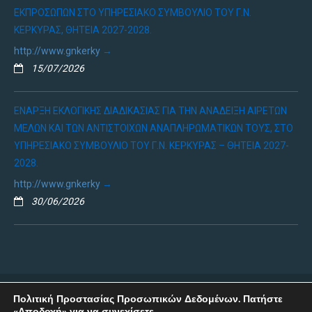
ΕΚΠΡΟΣΏΠΩΝ ΣΤΟ ΥΠΗΡΕΣΙΑΚΌ ΣΥΜΒΟΎΛΙΟ ΤΟΥ Γ.Ν.
ΚΈΡΚΥΡΑΣ, ΘΗΤΕΊΑ 2027-2028.
http://www.gnkerky
15/07/2026
ΈΝΑΡΞΗ ΕΚΛΟΓΙΚΉΣ ΔΙΑΔΙΚΑΣΊΑΣ ΓΙΑ ΤΗΝ ΑΝΆΔΕΙΞΗ ΑΙΡΕΤΏΝ
ΜΕΛΏΝ ΚΑΙ ΤΩΝ ΑΝΤΊΣΤΟΙΧΩΝ ΑΝΑΠΛΗΡΩΜΑΤΙΚΏΝ ΤΟΥΣ, ΣΤΟ
ΥΠΗΡΕΣΙΑΚΌ ΣΥΜΒΟΎΛΙΟ ΤΟΥ Γ.Ν. ΚΈΡΚΥΡΑΣ – ΘΗΤΕΙΑ 2027-
2028.
http://www.gnkerky
30/06/2026
Πολιτική Προστασίας Προσωπικών Δεδομένων. Πατήστε
Copyright © 2019 - ΓΕΝΙΚΟ ΝΟΣΟΚΟΜΕΙΟ ΚΕΡΚΥΡΑΣ
«Αποδοχή» για να συνεχίσετε.