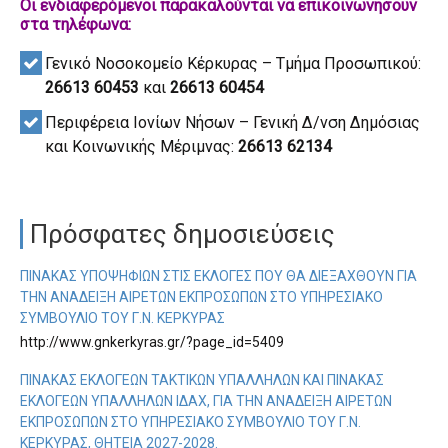
Οι ενδιαφερόμενοι παρακαλούνται να επικοινωνήσουν
στα τηλέφωνα:
Γενικό Νοσοκομείο Κέρκυρας – Τμήμα Προσωπικού:
26613 60453
και
26613 60454
Περιφέρεια Ιονίων Νήσων – Γενική Δ/νση Δημόσιας
και Κοινωνικής Μέριμνας:
26613 62134
Πρόσφατες δημοσιεύσεις
ΠΊΝΑΚΑΣ ΥΠΟΨΗΦΊΩΝ ΣΤΙΣ ΕΚΛΟΓΈΣ ΠΟΥ ΘΑ ΔΙΕΞΑΧΘΟΎΝ ΓΙΑ
ΤΗΝ ΑΝΆΔΕΙΞΗ ΑΙΡΕΤΏΝ ΕΚΠΡΟΣΏΠΩΝ ΣΤΟ ΥΠΗΡΕΣΙΑΚΌ
ΣΥΜΒΟΎΛΙΟ ΤΟΥ Γ.Ν. ΚΈΡΚΥΡΑΣ
http://www.gnkerkyras.gr/?page_id=5409
ΠΊΝΑΚΑΣ ΕΚΛΟΓΈΩΝ ΤΑΚΤΙΚΏΝ ΥΠΑΛΛΉΛΩΝ ΚΑΙ ΠΊΝΑΚΑΣ
ΕΚΛΟΓΈΩΝ ΥΠΑΛΛΉΛΩΝ ΙΔΑΧ, ΓΙΑ ΤΗΝ ΑΝΆΔΕΙΞΗ ΑΙΡΕΤΏΝ
ΕΚΠΡΟΣΏΠΩΝ ΣΤΟ ΥΠΗΡΕΣΙΑΚΌ ΣΥΜΒΟΎΛΙΟ ΤΟΥ Γ.Ν.
ΚΈΡΚΥΡΑΣ, ΘΗΤΕΊΑ 2027-2028.