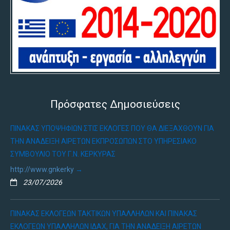
Πρόσφατες Δημοσιεύσεις
ΠΊΝΑΚΑΣ ΥΠΟΨΗΦΊΩΝ ΣΤΙΣ ΕΚΛΟΓΈΣ ΠΟΥ ΘΑ ΔΙΕΞΑΧΘΟΎΝ ΓΙΑ
ΤΗΝ ΑΝΆΔΕΙΞΗ ΑΙΡΕΤΏΝ ΕΚΠΡΟΣΏΠΩΝ ΣΤΟ ΥΠΗΡΕΣΙΑΚΌ
ΣΥΜΒΟΎΛΙΟ ΤΟΥ Γ.Ν. ΚΈΡΚΥΡΑΣ
http://www.gnkerky
23/07/2026
ΠΊΝΑΚΑΣ ΕΚΛΟΓΈΩΝ ΤΑΚΤΙΚΏΝ ΥΠΑΛΛΉΛΩΝ ΚΑΙ ΠΊΝΑΚΑΣ
ΕΚΛΟΓΈΩΝ ΥΠΑΛΛΉΛΩΝ ΙΔΑΧ, ΓΙΑ ΤΗΝ ΑΝΆΔΕΙΞΗ ΑΙΡΕΤΏΝ