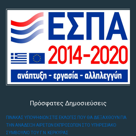
Πρόσφατες Δημοσιεύσεις
ΠΊΝΑΚΑΣ ΥΠΟΨΗΦΊΩΝ ΣΤΙΣ ΕΚΛΟΓΈΣ ΠΟΥ ΘΑ ΔΙΕΞΑΧΘΟΎΝ ΓΙΑ
ΤΗΝ ΑΝΆΔΕΙΞΗ ΑΙΡΕΤΏΝ ΕΚΠΡΟΣΏΠΩΝ ΣΤΟ ΥΠΗΡΕΣΙΑΚΌ
ΣΥΜΒΟΎΛΙΟ ΤΟΥ Γ.Ν. ΚΈΡΚΥΡΑΣ