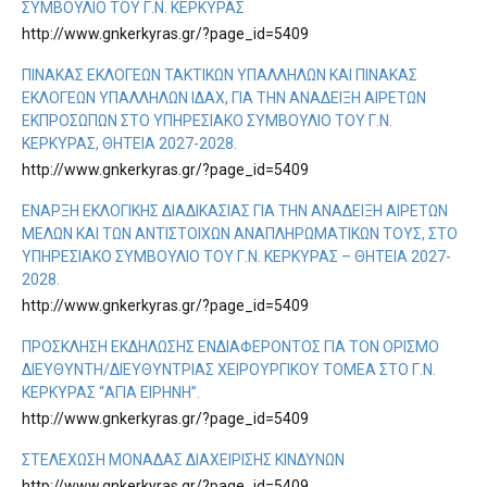
ΣΥΜΒΟΎΛΙΟ ΤΟΥ Γ.Ν. ΚΈΡΚΥΡΑΣ
http://www.gnkerkyras.gr/?page_id=5409
ΠΊΝΑΚΑΣ ΕΚΛΟΓΈΩΝ ΤΑΚΤΙΚΏΝ ΥΠΑΛΛΉΛΩΝ ΚΑΙ ΠΊΝΑΚΑΣ
ΕΚΛΟΓΈΩΝ ΥΠΑΛΛΉΛΩΝ ΙΔΑΧ, ΓΙΑ ΤΗΝ ΑΝΆΔΕΙΞΗ ΑΙΡΕΤΏΝ
ΕΚΠΡΟΣΏΠΩΝ ΣΤΟ ΥΠΗΡΕΣΙΑΚΌ ΣΥΜΒΟΎΛΙΟ ΤΟΥ Γ.Ν.
ΚΈΡΚΥΡΑΣ, ΘΗΤΕΊΑ 2027-2028.
http://www.gnkerkyras.gr/?page_id=5409
ΈΝΑΡΞΗ ΕΚΛΟΓΙΚΉΣ ΔΙΑΔΙΚΑΣΊΑΣ ΓΙΑ ΤΗΝ ΑΝΆΔΕΙΞΗ ΑΙΡΕΤΏΝ
ΜΕΛΏΝ ΚΑΙ ΤΩΝ ΑΝΤΊΣΤΟΙΧΩΝ ΑΝΑΠΛΗΡΩΜΑΤΙΚΏΝ ΤΟΥΣ, ΣΤΟ
ΥΠΗΡΕΣΙΑΚΌ ΣΥΜΒΟΎΛΙΟ ΤΟΥ Γ.Ν. ΚΈΡΚΥΡΑΣ – ΘΗΤΕΙΑ 2027-
2028.
http://www.gnkerkyras.gr/?page_id=5409
ΠΡΌΣΚΛΗΣΗ ΕΚΔΉΛΩΣΗΣ ΕΝΔΙΑΦΈΡΟΝΤΟΣ ΓΙΑ ΤΟΝ ΟΡΙΣΜΌ
ΔΙΕΥΘΥΝΤΉ/ΔΙΕΥΘΎΝΤΡΙΑΣ ΧΕΙΡΟΥΡΓΙΚΟΎ ΤΟΜΈΑ ΣΤΟ Γ.Ν.
ΚΈΡΚΥΡΑΣ “ΑΓΙΑ ΕΙΡΗΝΗ”.
http://www.gnkerkyras.gr/?page_id=5409
ΣΤΕΛΈΧΩΣΗ ΜΟΝΆΔΑΣ ΔΙΑΧΕΊΡΙΣΗΣ ΚΙΝΔΎΝΩΝ
http://www.gnkerkyras.gr/?page_id=5409