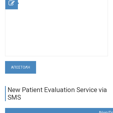
New Patient Evaluation Service via
SMS
Λήψη/Do