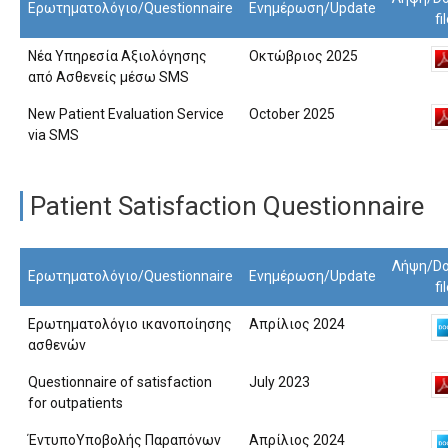
Ερωτηματολόγιο/Questionnaire
Ενημέρωση/Update
fi
Νέα Υπηρεσία Αξιολόγησης
Οκτώβριος 2025
από Ασθενείς μέσω SMS
New Patient Evaluation Service
October 2025
via SMS
Patient Satisfaction Questionnaire
Λήψη/Do
Ερωτηματολόγιο/Questionnaire
Ενημέρωση/Update
fi
Ερωτηματολόγιο ικανοποίησης
Απρίλιος 2024
ασθενών
Questionnaire of satisfaction
July 2023
for outpatients
ΈντυποΥποβολής Παραπόνων
Απρίλιος 2024