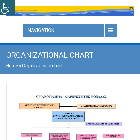
NAVIGATION
ORGANIZATIONAL CHART
Home
»
Organizational chart